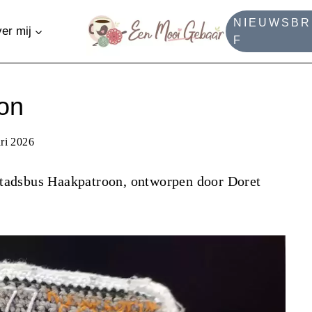
NIEUWSBR
er mij
F
on
ri 2026
Stadsbus Haakpatroon, ontworpen door Doret