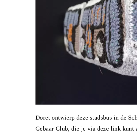
i
n
h
o
u
d
Doret ontwierp deze stadsbus in de Sc
Gebaar Club, die je via deze link kunt