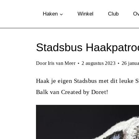
D
Haken
Winkel
Club
Ov
o
o
r
Stadsbus Haakpatro
g
a
Door
Iris van Meer
2 augustus 2023
26 janua
a
Haak je eigen Stadsbus met dit leuke 
n
Balk van Created by Doret!
n
a
a
r