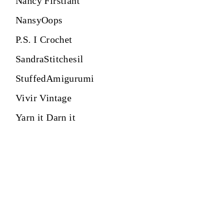
Nancy Firstiant
NansyOops
P.S. I Crochet
SandraStitchesil
StuffedAmigurumi
Vivir Vintage
Yarn it Darn it