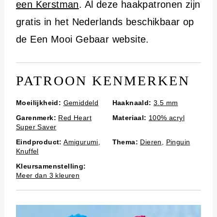
i
een Kerstman
. Al deze haakpatronen zijn
n
gratis in het Nederlands beschikbaar op
h
de Een Mooi Gebaar website.
o
u
PATROON KENMERKEN
d
Moeilijkheid:
Gemiddeld
Haaknaald:
3.5 mm
Garenmerk:
Red Heart
Materiaal:
100% acryl
Super Saver
Eindproduct:
Amigurumi
,
Thema:
Dieren
,
Pinguin
Knuffel
Kleursamenstelling:
Meer dan 3 kleuren