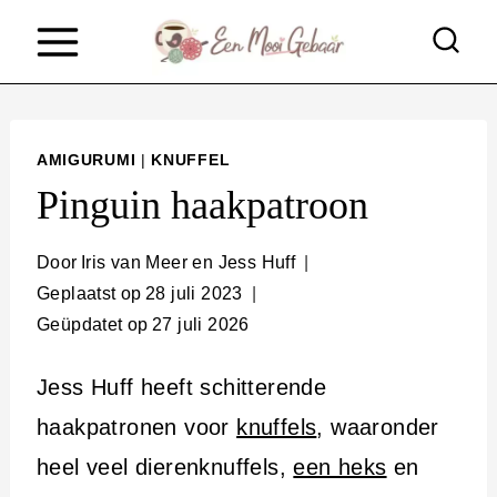
D
o
o
r
AMIGURUMI
|
KNUFFEL
g
Pinguin haakpatroon
a
a
Door
Iris van Meer en Jess Huff
Geplaatst op
28 juli 2023
n
Geüpdatet op
27 juli 2026
n
a
Jess Huff heeft schitterende
a
haakpatronen voor
knuffels
, waaronder
r
heel veel dierenknuffels,
een heks
en