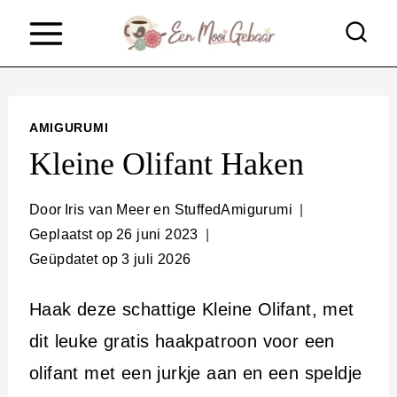
D
o
o
r
AMIGURUMI
g
Kleine Olifant Haken
a
a
Door
Iris van Meer en StuffedAmigurumi
Geplaatst op
26 juni 2023
n
Geüpdatet op
3 juli 2026
n
a
Haak deze schattige Kleine Olifant, met
a
dit leuke gratis haakpatroon voor een
r
olifant met een jurkje aan en een speldje