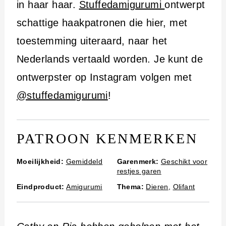
i
in haar haar.
Stuffedamigurumi
ontwerpt
n
schattige haakpatronen die hier, met
h
toestemming uiteraard, naar het
o
Nederlands vertaald worden. Je kunt de
u
ontwerpster op Instagram volgen met
d
@stuffedamigurumi
!
PATROON KENMERKEN
Moeilijkheid:
Gemiddeld
Garenmerk:
Geschikt voor
restjes garen
Eindproduct:
Amigurumi
Thema:
Dieren
,
Olifant