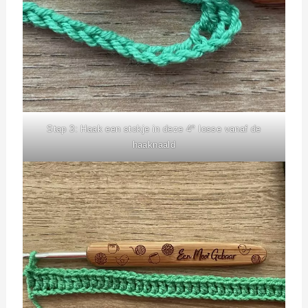
e
Stap 3: Haak een stokje in deze 4
losse vanaf de
haaknaald