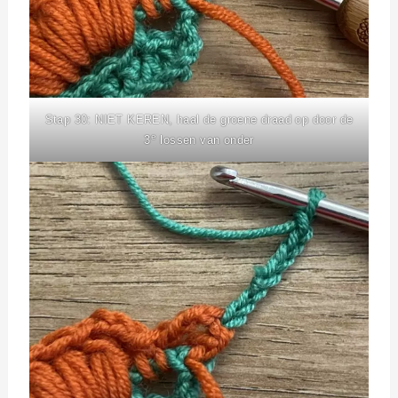
Stap 30: NIET KEREN, haal de groene draad op door de
e
3
lossen van onder