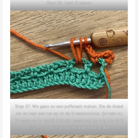
Stap 16: Haak 3 lossen
Stap 17: We gaan nu een puffsteek maken. Sla de draad
om en haal een lus op uit de 3-lossenruimte. (je hebt nu
3 lussen op je naald) Trek de lussen net zo lang als de 3
lossen, zodat de pompoen lekker kan bollen.