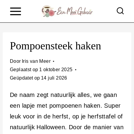
D
o
o
r
Pompoensteek haken
g
a
Door
Iris van Meer
a
Geplaatst op
1 oktober 2025
Geüpdatet op
14 juli 2026
n
n
De naam zegt natuurlijk alles, we gaan
a
een lapje met pompoenen haken. Super
a
leuk voor in de herfst, op je herfsttafel of
r
natuurlijk Halloween. Door de manier van