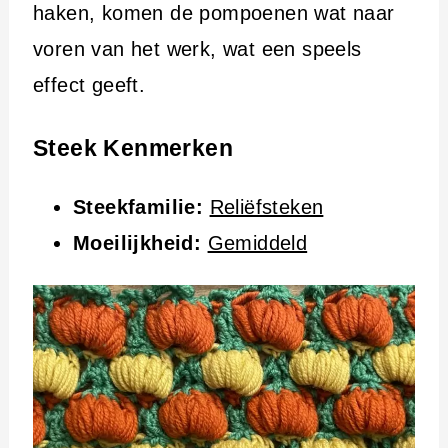
i
haken, komen de pompoenen wat naar
n
voren van het werk, wat een speels
h
effect geeft.
o
u
Steek Kenmerken
d
Steekfamilie:
Reliëfsteken
Moeilijkheid:
Gemiddeld