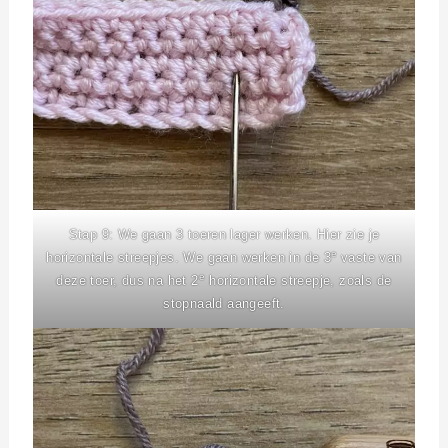
Stap 9: We gaan 3 toeren lager werken. Hier zie je
e
horizontale streepjes. We gaan werken in de 3
vaste van
e
deze toer, dus na het 2
horizontale streepje, zoals de
stopnaald aangeeft.