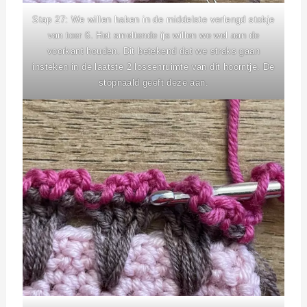
Stap 27: We willen haken in de middelste verlengd stokje
van toer 6. Het smeltende ijs willen we wel aan de
voorkant houden. Dit betekend dat we straks gaan
insteken in de laatste 2 lossenruimte van dit hoorntje. De
stopnaald geeft deze aan.