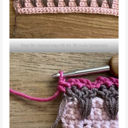
Stap 24: Herhaal stap 19 t/m 23 in elk ijshoorntje