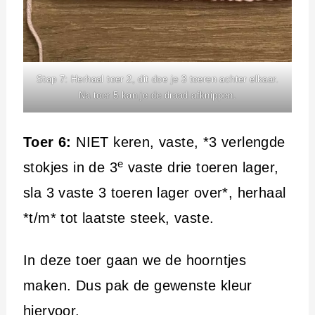
Stap 7: Herhaal toer 2, dit doe je 3 toeren achter elkaar.
Na toer 5 kan je de draad afknippen.
Toer 6:
NIET keren, vaste, *3 verlengde
e
stokjes in de 3
vaste drie toeren lager,
sla 3 vaste 3 toeren lager over*, herhaal
*t/m* tot laatste steek, vaste.
In deze toer gaan we de hoorntjes
maken. Dus pak de gewenste kleur
hiervoor.