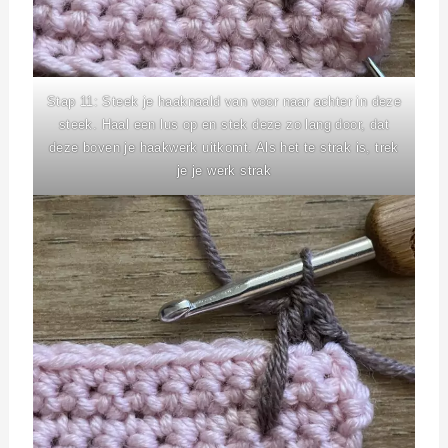
Stap 11: Steek je haaknaald van voor naar achter in deze
steek. Haal een lus op en stek deze zo lang door, dat
deze boven je haakwerk uitkomt. Als het te strak is, trek
je je werk strak