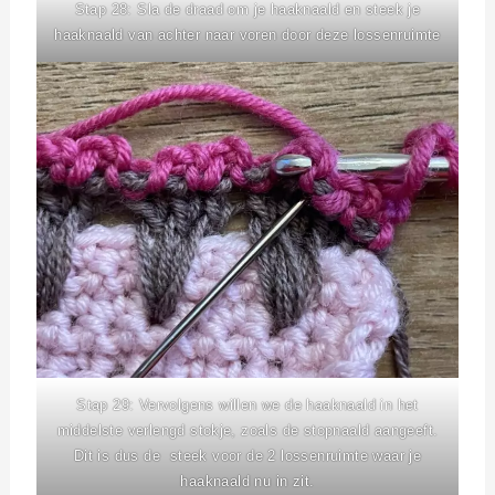
Stap 28: Sla de draad om je haaknaald en steek je
haaknaald van achter naar voren door deze lossenruimte
Stap 29: Vervolgens willen we de haaknaald in het
middelste verlengd stokje, zoals de stopnaald aangeeft.
Dit is dus de steek voor de 2 lossenruimte waar je
haaknaald nu in zit.