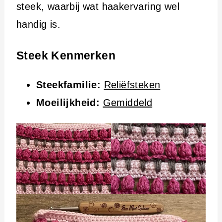
i
steek, waarbij wat haakervaring wel
n
handig is.
h
o
Steek Kenmerken
u
Steekfamilie:
Reliëfsteken
d
Moeilijkheid:
Gemiddeld