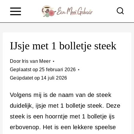
D
o
o
r
IJsje met 1 bolletje steek
g
a
Door
Iris van Meer
a
Geplaatst op
25 februari 2026
Geüpdatet op
14 juli 2026
n
n
Volgens mij is de naam van de steek
a
duidelijk, ijsje met 1 bolletje steek. Deze
a
steek is een hoorntje met 1 bolletje ijs
r
erbovenop. Het is een lekkere speelse