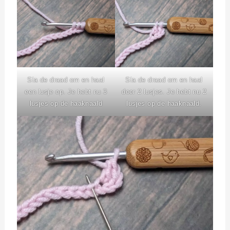
Sla de draad om en haal
Sla de draad om en haal
een lusje op. Je hebt nu 3
door 2 lusjes. Je hebt nu 2
lusjes op de haaknaald
lusjes op de haaknaald.