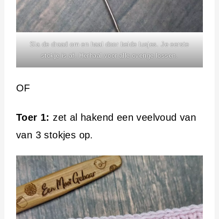
Sla de draad om en haal door beide lusjes. Je eerste
stokje is af. Herhaal voor alle overige lossen.
OF
Toer 1:
zet al hakend een veelvoud van
van 3 stokjes op.