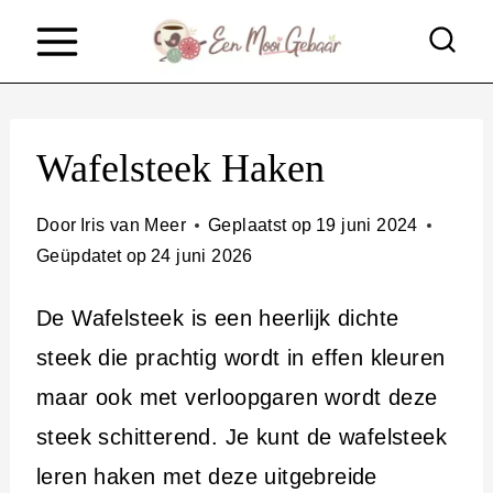
D
o
o
r
Wafelsteek Haken
g
a
Door
Iris van Meer
Geplaatst op
19 juni 2024
a
Geüpdatet op
24 juni 2026
n
De Wafelsteek is een heerlijk dichte
n
steek die prachtig wordt in effen kleuren
a
maar ook met verloopgaren wordt deze
a
steek schitterend. Je kunt de wafelsteek
r
leren haken met deze uitgebreide