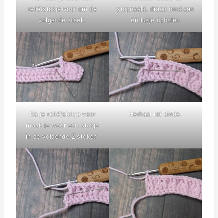
reliëfstokje-voor om de
stopnaald, draad omslaan
volgende steek.
en lusje ophalen
Na je reliëfstokje-voor
Herhaal tot einde.
maak je weer een stokje
in de volgende 2 steken.