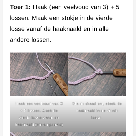
Toer 1:
Haak (een veelvoud van 3) + 5
lossen. Maak een stokje in de vierde
losse vanaf de haaknaald en in alle
andere lossen.
Haak een veelvoud van 3
Sla de draad om, steek de
+ 5 lossen. Zoek de
haaknaald in de vierde
vierde losse vanaf de
losse.
haaknaald (zie stopnaald)