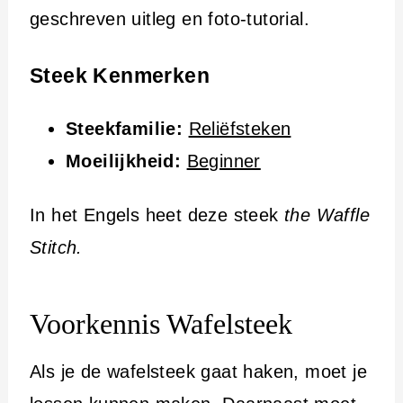
i
geschreven uitleg en foto-tutorial.
n
h
Steek Kenmerken
o
Steekfamilie:
Reliëfsteken
u
Moeilijkheid:
Beginner
d
In het Engels heet deze steek
the Waffle
Stitch.
Voorkennis Wafelsteek
Als je de wafelsteek gaat haken, moet je