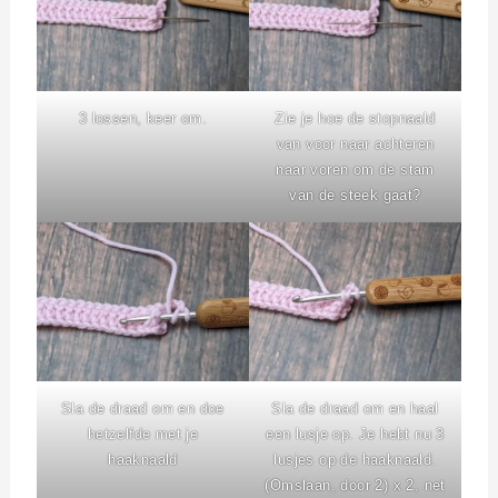
3 lossen, keer om.
Zie je hoe de stopnaald
van voor naar achteren
naar voren om de stam
van de steek gaat?
Sla de draad om en doe
Sla de draad om en haal
hetzelfde met je
een lusje op. Je hebt nu 3
haaknaald
lusjes op de haaknaald.
(Omslaan, door 2) x 2, net