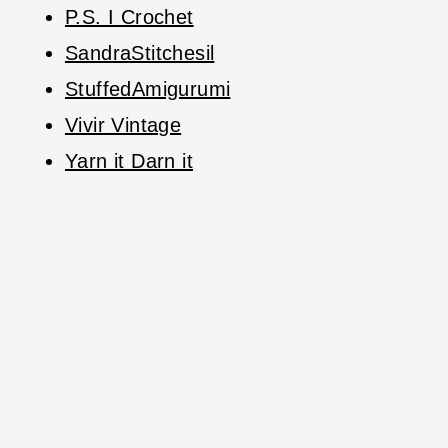
P.S. I Crochet
SandraStitchesil
StuffedAmigurumi
Vivir Vintage
Yarn it Darn it