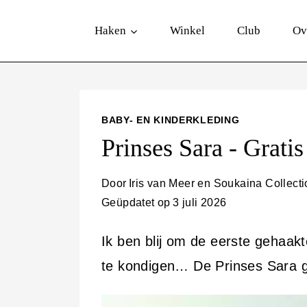
D
Haken
Winkel
Club
Ov
o
o
r
g
BABY- EN KINDERKLEDING
a
Prinses Sara - Grati
a
n
Door
Iris van Meer en Soukaina Collect
Geüpdatet op
3 juli 2026
n
a
Ik ben blij om de eerste gehaak
a
te kondigen… De Prinses Sara g
r