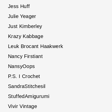
Jess Huff
Julie Yeager
Just Kimberley
Krazy Kabbage
Leuk Brocant Haakwerk
Nancy Firstiant
NansyOops
P.S. I Crochet
SandraStitchesil
StuffedAmigurumi
Vivir Vintage