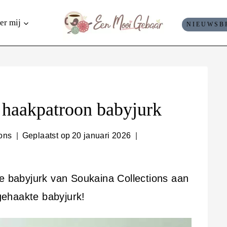
er mij
NIEUWSB
s haakpatroon babyjurk
ions
Geplaatst op
20 januari 2026
te babyjurk van Soukaina Collections aan
ehaakte babyjurk!