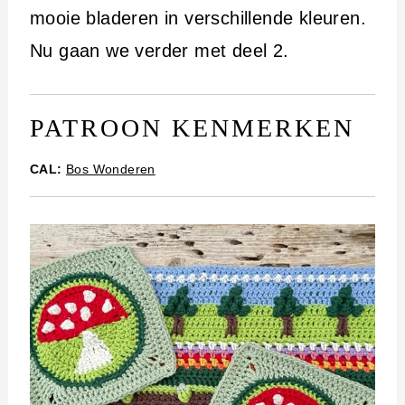
i
mooie bladeren in verschillende kleuren.
n
Nu gaan we verder met deel 2.
h
o
PATROON KENMERKEN
u
d
CAL:
Bos Wonderen