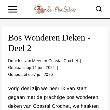
D
o
o
r
Bos Wonderen Deken -
g
Deel 2
a
a
Door
Iris van Meer en Coastal Crochet
n
Geplaatst op
14 juni 2024
n
Geüpdatet op
7 juli 2026
a
Vorig deel zijn we heerlijk van start
a
gegaan met de prachtige bos wonderen
r
deken van Coastal Crochet, we haakten