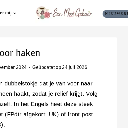
er mij
NIEUWSB
voor haken
vember 2024
Geüpdatet op
24 juli 2026
en dubbelstokje dat je van voor naar
en haakt, zodat je reliëf krijgt. Volg
anzelf. In het Engels heet deze steek
 (FPdtr afgekort; UK) of front post
).