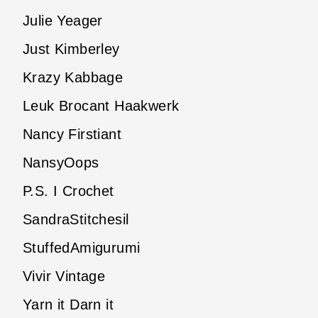
Julie Yeager
Just Kimberley
Krazy Kabbage
Leuk Brocant Haakwerk
Nancy Firstiant
NansyOops
P.S. I Crochet
SandraStitchesil
StuffedAmigurumi
Vivir Vintage
Yarn it Darn it