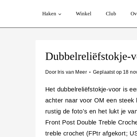
D
Haken
Winkel
Club
Ov
o
o
r
g
Dubbelreliëfstokje-
a
a
Door
Iris van Meer
Geplaatst op
18 no
n
Het dubbelreliëfstokje-voor is e
n
achter naar voor OM een steek he
a
rustig de foto's en het lukt je v
a
Front Post Double Treble Crochet
r
treble crochet (FPtr afgekort; US