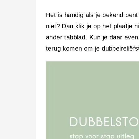
i
n
Het is handig als je bekend bent
h
niet? Dan klik je op het plaatje 
o
ander tabblad. Kun je daar even
u
terug komen om je dubbelreliëfst
d