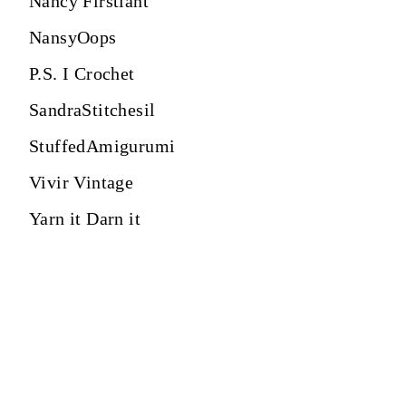
Nancy Firstiant
NansyOops
P.S. I Crochet
SandraStitchesil
StuffedAmigurumi
Vivir Vintage
Yarn it Darn it