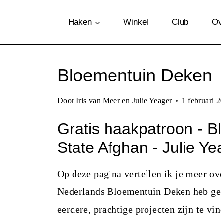
D
Haken
Winkel
Club
Ov
o
o
r
Bloementuin Deken
g
a
Door
Iris van Meer en Julie Yeager
1 februari 
a
Gratis haakpatroon - 
n
State Afghan - Julie Ye
n
a
Op deze pagina vertellen ik je meer o
a
Nederlands Bloementuin Deken heb g
r
eerdere, prachtige projecten zijn te vi