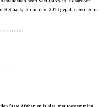
loemendeken heeft veel foto's en is daardoor
r. Het haakpatroon is in 2016 gepubliceerd en in
den State Afghan en is hier, met toestemming,