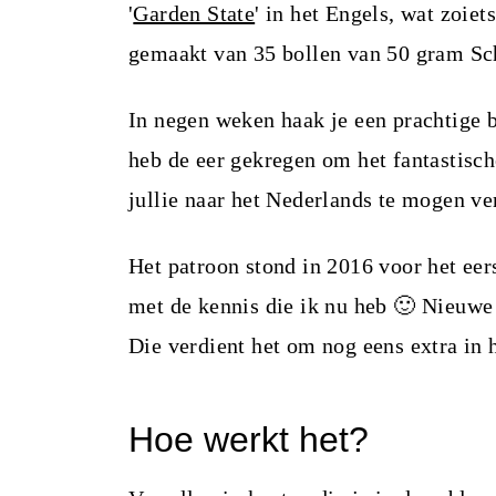
i
'
Garden State
' in het Engels, wat zoiet
n
gemaakt van 35 bollen van 50 gram S
h
In negen weken haak je een prachtige
o
heb de eer gekregen om het fantastisc
u
jullie naar het Nederlands te mogen ve
d
Het patroon stond in 2016 voor het eer
met de kennis die ik nu heb 🙂 Nieuwe 
Die verdient het om nog eens extra in 
Hoe werkt het?