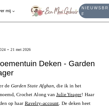
NIEUWSBR
er mij
F
2024
21 mei 2026
Bloementuin Deken - Garden
ager
ver de
Garden State Afghan
, die ik in het
enoemd, Crochet Along van
Julie Yeager
! Haar
nden op haar
Ravelry-account
. De deken heet