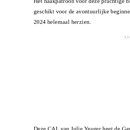
Het haakpatroon voor deze prachtige b
geschikt voor de avontuurlijke beginne
2024 helemaal herzien.
Deze CAL van
Julie Yeager
heet de Gar