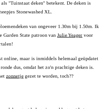
s als "Tuinstaat deken" betekent. De deken is
cheepjes Stonewashed XL.
 bloemendeken van ongeveer 1.30m bij 1.50m. Ik
he Garden State patroon van
Julie Yeager
voor
rtalen!
st online, maar is inmiddels helemaal geüpdatet
ronde dus, omdat het zo'n prachtige deken is.
het
zonnetje
gezet te worden, toch??