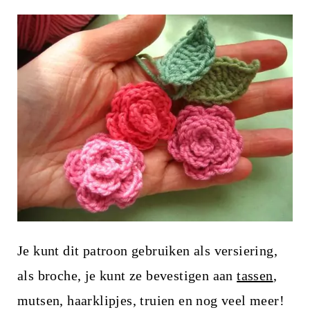
i
n
h
o
u
d
Je kunt dit patroon gebruiken als versiering,
als broche, je kunt ze bevestigen aan
tassen
,
mutsen, haarklipjes, truien en nog veel meer!