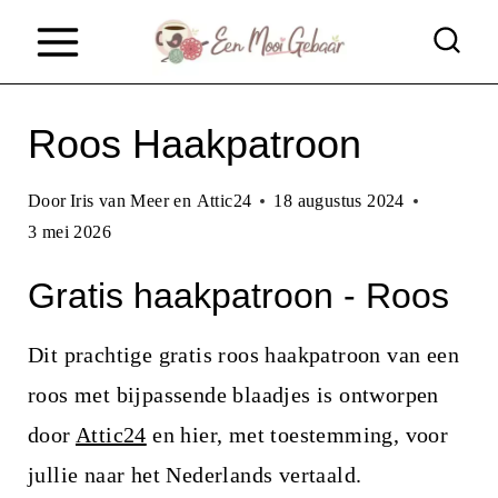
D
o
o
Roos Haakpatroon
r
g
Door
Iris van Meer en Attic24
18 augustus 2024
a
3 mei 2026
a
Gratis haakpatroon - Roos
n
n
Dit prachtige gratis roos haakpatroon van een
a
roos met bijpassende blaadjes is ontworpen
a
door
Attic24
en hier, met toestemming, voor
r
jullie naar het Nederlands vertaald.