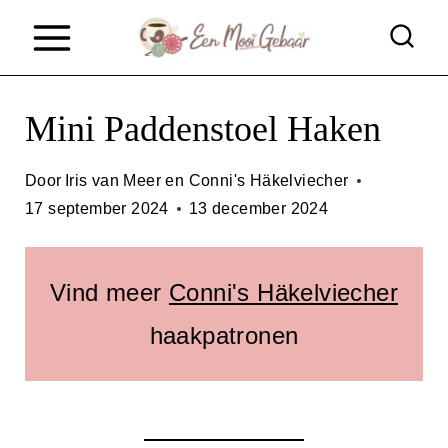
D
o
o
Mini Paddenstoel Haken
r
g
Door
Iris van Meer en Conni's Häkelviecher
a
17 september 2024
13 december 2024
a
n
Vind meer
Conni's Häkelviecher
n
haakpatronen
a
a
r