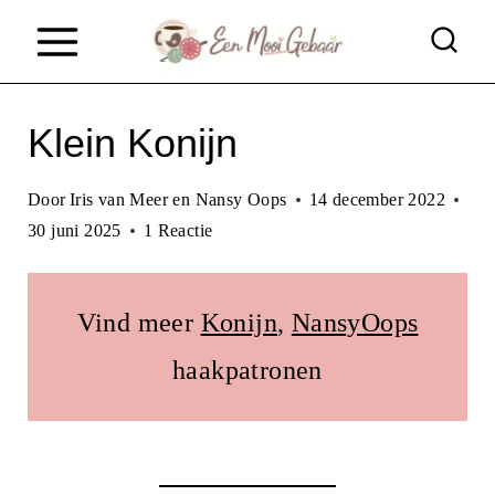
D
o
o
Klein Konijn
r
g
Door
Iris van Meer en Nansy Oops
14 december 2022
a
30 juni 2025
1 Reactie
a
n
Vind meer
Konijn
, 
NansyOops
n
haakpatronen
a
a
r