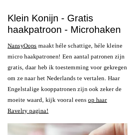
i
n
Klein Konijn - Gratis
h
haakpatroon - Microhaken
o
u
NansyOops
maakt héle schattige, héle kleine
d
micro haakpatronen! Een aantal patronen zijn
gratis, daar heb ik toestemming voor gekregen
om ze naar het Nederlands te vertalen. Haar
Engelstalige kooppatronen zijn ook zeker de
moeite waard, kijk vooral eens
op haar
Ravelry pagina!