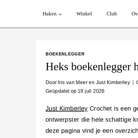
D
Haken
Winkel
Club
Ov
o
o
r
g
BOEKENLEGGER
a
Heks boekenlegger 
a
n
Door
Iris van Meer en Just Kimberley
Geüpdatet op
19 juli 2026
n
a
Just Kimberley
Crochet is een g
a
ontwerpster die hele schattige k
r
deze pagina vind je een overzic