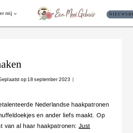
er mij
NIEUWSB
haken
Geplaatst op
18 september 2023
etalenteerde Nederlandse haakpatronen
nuffeldoekjes en ander liefs maakt. Op
ht van al haar haakpatronen:
Just