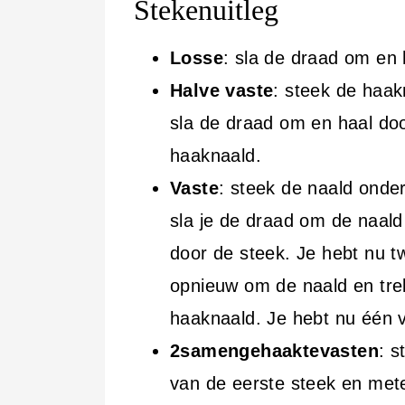
Stekenuitleg
Losse
: sla de draad om en 
Halve vaste
: steek de haak
sla de draad om en haal doo
haaknaald.
Vaste
: steek de naald onde
sla je de draad om de naald
door de steek. Je hebt nu t
opnieuw om de naald en trek
haaknaald. Je hebt nu één 
2samengehaaktevasten
: s
van de eerste steek en met