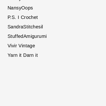
NansyOops
P.S. I Crochet
SandraStitchesil
StuffedAmigurumi
Vivir Vintage
Yarn it Darn it