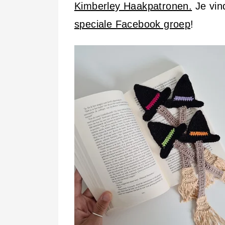
i
Kimberley Haakpatronen.
Je vin
n
speciale Facebook groep
!
h
o
u
d