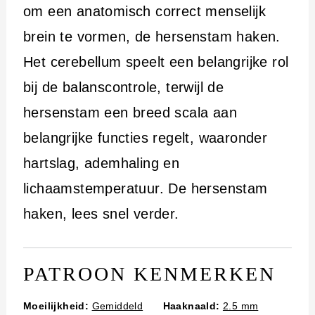
i
om een anatomisch correct menselijk
n
brein te vormen, de hersenstam haken.
h
Het cerebellum speelt een belangrijke rol
o
bij de balanscontrole, terwijl de
u
hersenstam een breed scala aan
d
belangrijke functies regelt, waaronder
hartslag, ademhaling en
lichaamstemperatuur. De hersenstam
haken, lees snel verder.
PATROON KENMERKEN
Moeilijkheid:
Gemiddeld
Haaknaald:
2.5 mm