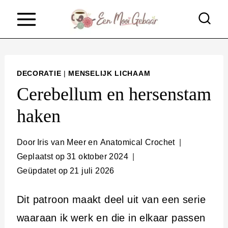
D
o
o
r
DECORATIE
|
MENSELIJK LICHAAM
g
Cerebellum en hersenstam
a
haken
a
n
Door
Iris van Meer en Anatomical Crochet
n
Geplaatst op
31 oktober 2024
Geüpdatet op
21 juli 2026
a
a
Dit patroon maakt deel uit van een serie
r
waaraan ik werk en die in elkaar passen