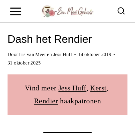
D
o
o
Dash het Rendier
r
g
Door
Iris van Meer en Jess Huff
14 oktober 2019
a
31 oktober 2025
a
n
Vind meer
Jess Huff
, 
Kerst
, 
n
Rendier
haakpatronen
a
a
r