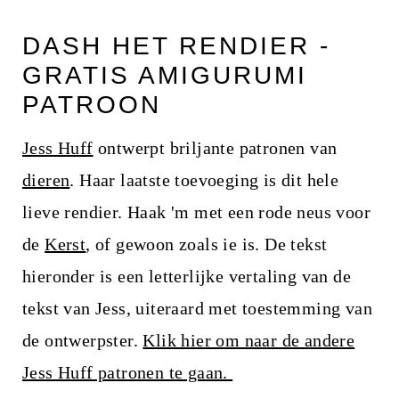
i
n
DASH HET RENDIER -
h
GRATIS AMIGURUMI
o
PATROON
u
Jess Huff
ontwerpt briljante patronen van
d
dieren
. Haar laatste toevoeging is dit hele
lieve rendier. Haak 'm met een rode neus voor
de
Kerst
, of gewoon zoals ie is. De tekst
hieronder is een letterlijke vertaling van de
tekst van Jess, uiteraard met toestemming van
de ontwerpster.
Klik hier om naar de andere
Jess Huff patronen te gaan.