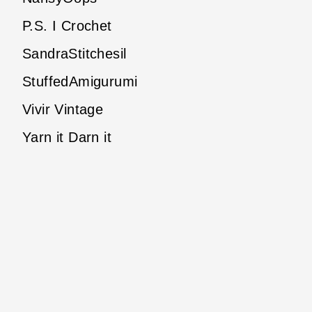
P.S. I Crochet
SandraStitchesil
StuffedAmigurumi
Vivir Vintage
Yarn it Darn it