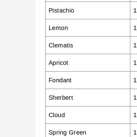
Pistachio
1
Lemon
1
Clematis
1
Apricot
1
Fondant
1
Sherbert
1
Cloud
1
Spring Green
1