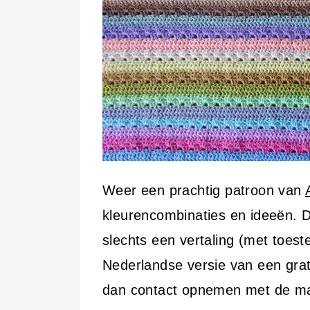
i
n
h
o
u
d
Weer een prachtig patroon van
kleurencombinaties en ideeën. Di
slechts een vertaling (met toes
Nederlandse versie van een grat
dan contact opnemen met de maa