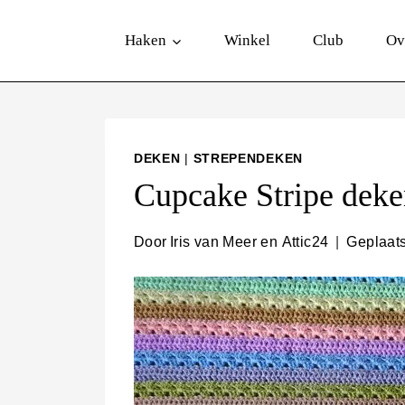
D
Haken
Winkel
Club
Ov
o
o
r
g
DEKEN
|
STREPENDEKEN
a
Cupcake Stripe dek
a
n
Door
Iris van Meer en Attic24
Geplaats
n
a
a
r