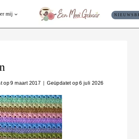
er mij
NIEUWSB
en
t op
9 maart 2017
Geüpdatet op
6 juli 2026