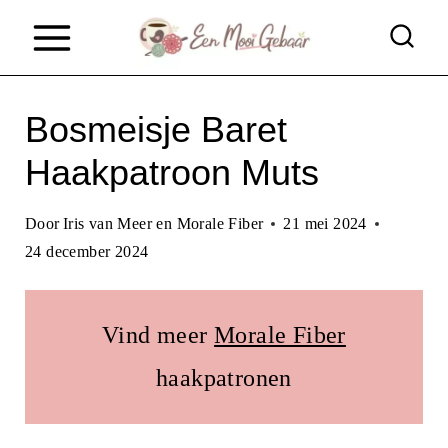
D
o
o
Bosmeisje Baret
r
g
Haakpatroon Muts
a
Door
Iris van Meer en Morale Fiber
21 mei 2024
a
24 december 2024
n
n
Vind meer
Morale Fiber
a
haakpatronen
a
r