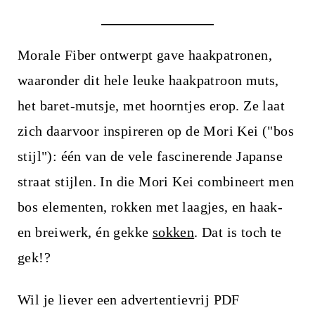
i
n
h
Morale Fiber ontwerpt gave haakpatronen,
o
waaronder dit hele leuke haakpatroon muts,
u
het baret-mutsje, met hoorntjes erop. Ze laat
d
zich daarvoor inspireren op de Mori Kei ("bos
stijl"): één van de vele fascinerende Japanse
straat stijlen. In die Mori Kei combineert men
bos elementen, rokken met laagjes, en haak-
en breiwerk, én gekke
sokken
. Dat is toch te
gek!?
Wil je liever een advertentievrij PDF