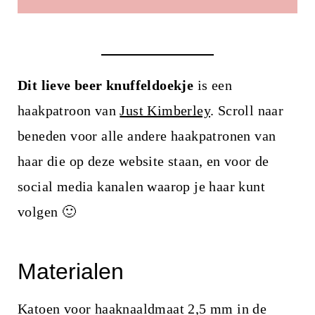
i
n
h
o
Dit lieve beer knuffeldoekje
is een
u
haakpatroon van
Just Kimberley
. Scroll naar
d
beneden voor alle andere haakpatronen van
haar die op deze website staan, en voor de
social media kanalen waarop je haar kunt
volgen 🙂
Materialen
Katoen voor haaknaaldmaat 2,5 mm in de