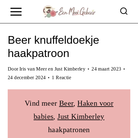
D
o
o
Beer knuffeldoekje
r
g
haakpatroon
a
Door
Iris van Meer en Just Kimberley
24 maart 2023
a
24 december 2024
1 Reactie
n
n
Vind meer
Beer
, 
Haken voor
a
babies
, 
Just Kimberley
a
r
haakpatronen