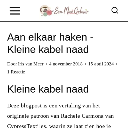
D
o
o
Aan elkaar haken -
r
g
Kleine kabel naad
a
Door
Iris van Meer
4 november 2018
15 april 2024
a
1 Reactie
n
Kleine kabel naad
n
a
Deze blogpost is een vertaling van het
a
originele patroon van Rachele Carmona van
r
CypressTextiles
, waarin ze laat zien hoe je