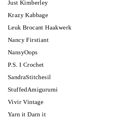
Just Kimberley
Krazy Kabbage
Leuk Brocant Haakwerk
Nancy Firstiant
NansyOops
P.S. I Crochet
SandraStitchesil
StuffedAmigurumi
Vivir Vintage
Yarn it Darn it