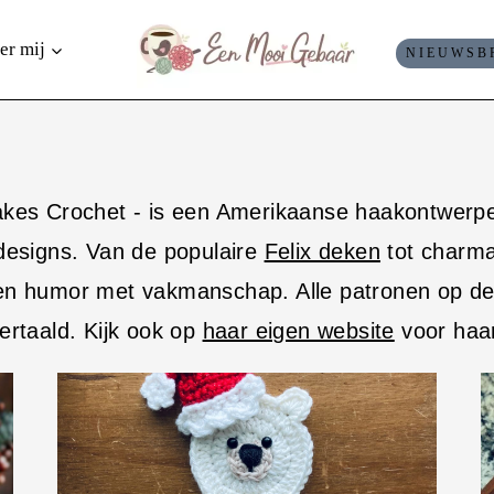
er mij
NIEUWSB
kes Crochet - is een Amerikaanse haakontwerpe
designs. Van de populaire
Felix deken
tot charma
n humor met vakmanschap. Alle patronen op dez
rtaald. Kijk ook op
haar eigen website
voor haa