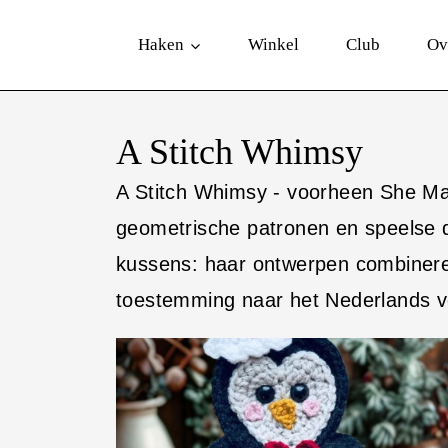
D
Haken
Winkel
Club
Ov
o
o
r
A Stitch Whimsy
g
A Stitch Whimsy - voorheen She Ma
a
geometrische patronen en speelse 
a
kussens: haar ontwerpen combinere
n
toestemming naar het Nederlands ve
n
a
a
r